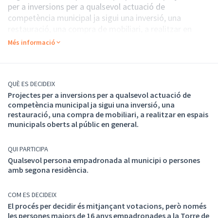
per a inversions per a qualsevol actuació de
competència municipal ja sigui una inversió, una
restauració, una compra de mobiliari, a realitzar en
espais municipals oberts al públic en general. Tens
Més informació
alguna idea ?
Qualsevol persona empadronada al municipi i persones
amb segona residència poden participar. Només cal
omplir la fitxa de Proposta a través d'aquesta
QUÈ ES DECIDEIX
Projectes per a inversions per a qualsevol actuació de
plataforma.
competència municipal ja sigui una inversió, una
Recorda que pots sol·licitar suport tècnic de
restauració, una compra de mobiliari, a realitzar en espais
l'Ajuntament per tal que la teva proposta sigui ben
municipals oberts al públic en general.
ajustada a la realitat, demanant dia i hora de visita al
correu colaual@diba.cat.
QUI PARTICIPA
VALORACIÓ DE LES PROPOSTES – Del 10 de juny del
Qualsevol persona empadronada al municipi o persones
2024 al 22 de juliol de 2024
amb segona residència.
Una comissió formada per personal tècnic municipal
serà l’encarregada de valorar que les propostes
COM ES DECIDEIX
presentades compleixen amb els criteris establerts en
El procés per decidir és mitjançant votacions, però només
el reglament. Aquelles que no els compleixin quedaran
les persones majors de 16 anys empadronades a la Torre de